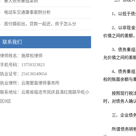
重大债务重组案例
电动车交通肇事案例分析
1、以低于
首付婚前出，贷款一起还，房子怎么分
2、以非现
价值之间的差额
联系我们
3、债务重
律师姓名：施厚松律师
允价值之间的差
手机号码：13759323823
4、债务重
执业证号：254136549654
权的账面余额与
执业律所：云南聚盈律师事务所
联系地址：云南省临沧市凤庆县滇红南路华屹小
按照现行税
区B区
时，对债务人确
三、企业债务
所谓债务转