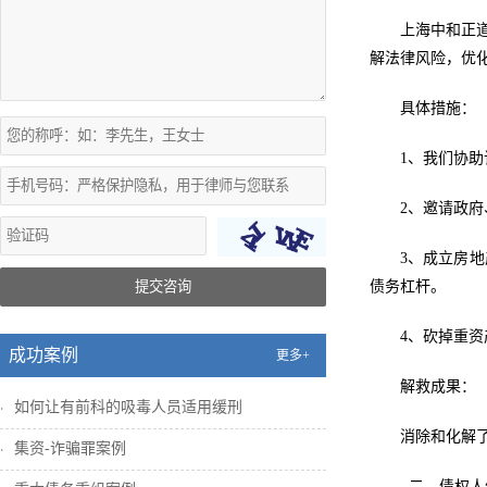
上海中和正
解法律风险，优
具体措施：
1、我们协
2、邀请政
3、成立房
提交咨询
债务杠杆。
4、砍掉重
成功案例
更多+
解救成果：
如何让有前科的吸毒人员适用缓刑
消除和化解
集资-诈骗罪案例
二、债权人