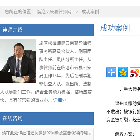
您所在的位置：
临沧凤庆县律师网
>
成功案例
成功案例
律师介绍
施厚松律师是云南聚盈律师
事务所高级合伙人，刑事团
队主任、凤庆分所主任。从
事律师前在临沧市云县公安
局工作15年，先后在刑事犯
罪侦查大队、派出所、法制
一、重大债
大队等部门工作，综合业务能力极强，临场应变
快，具有非常强的事业心...
详细>>
温州某家纺集
不敷出；被银行抽
在线咨询
资金链断裂，经
解救方案：